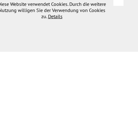
iese Website verwendet Cookies. Durch die weitere
Nutzung willigen Sie der Verwendung von Cookies
zu.
Details
MMER
SERVICE
dern
Kontakt &
Anreise
 &
ntainbike
Aktuelles
meraktiv
Webcam
lugsziele
Wetter
nts
B2B
Möglichkeiten