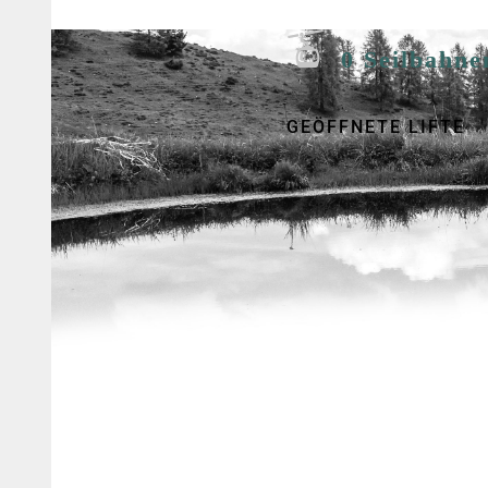
0 Seilbahne
GEÖFFNETE LIFTE