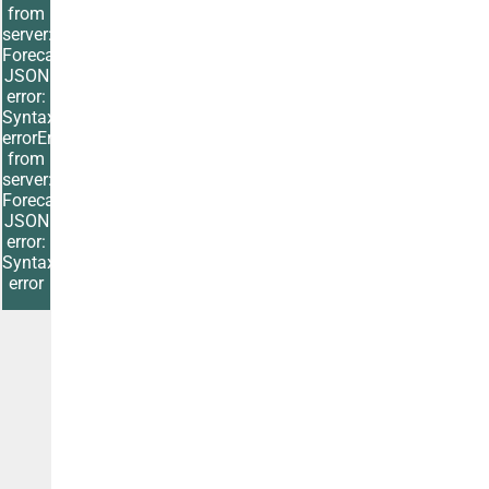
from
server:
Forecast
JSON
error:
Syntax
errorError
from
server:
Forecast
JSON
error:
Syntax
error